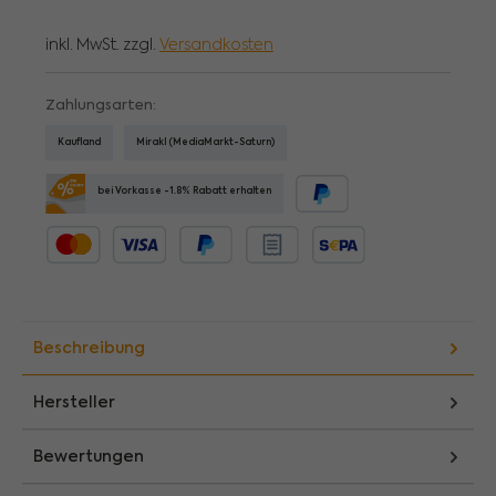
inkl. MwSt. zzgl.
Versandkosten
Zahlungsarten:
Kaufland
Mirakl (MediaMarkt-Saturn)
bei Vorkasse -1.8% Rabatt erhalten
PayPal
Kredit- oder Debitkarte
Später bezahlen
Rechnungskauf
SEPA Lastschrift
Beschreibung
Hersteller
Bewertungen