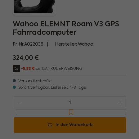
Wahoo ELEMNT Roam V3 GPS
Fahrradcomputer
Pr. Nr.
A022038
Hersteller:
Wahoo
324,00 €
%
-5,83 €
bei BANKÜBERWEISUNG
Versandkostenfrei
Sofort verfügbar, Lieferzeit: 1-3 Tage
Produkt Anzahl: Gib den gewünschten Wert ein oder benutze die Schaltflächen um
In den Warenkorb