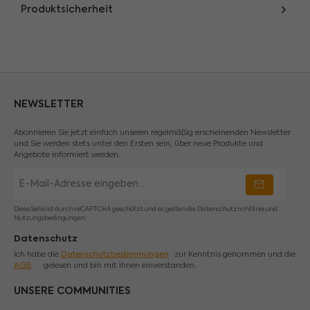
Produktsicherheit
NEWSLETTER
Abonnieren Sie jetzt einfach unseren regelmäßig erscheinenden Newsletter
und Sie werden stets unter den Ersten sein, über neue Produkte und
Angebote informiert werden.
E-
Mail-
Adresse
*
Diese Seite ist durch reCAPTCHA geschützt und es gelten die
Datenschutzrichtlinie
und
Nutzungsbedingungen
.
Datenschutz
Ich habe die
Datenschutzbestimmungen
zur Kenntnis genommen und die
AGB
gelesen und bin mit ihnen einverstanden.
UNSERE COMMUNITIES