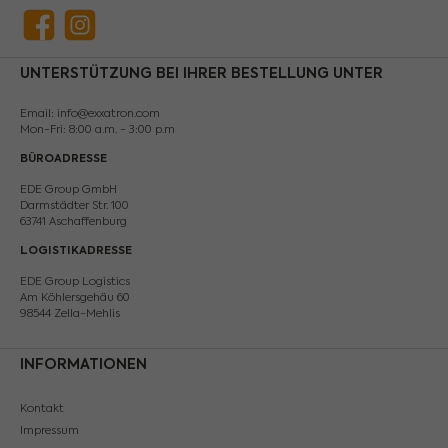
Facebook
Instagram
UNTERSTÜTZUNG BEI IHRER BESTELLUNG UNTER
Email: info@exxatron.com
Mon-Fri: 8:00 a.m. - 3:00 p.m
BÜROADRESSE
EDE Group GmbH
Darmstädter Str. 100
63741 Aschaffenburg
LOGISTIKADRESSE
EDE Group Logistics
Am Köhlersgehäu 60
98544 Zella-Mehlis
INFORMATIONEN
Kontakt
Impressum