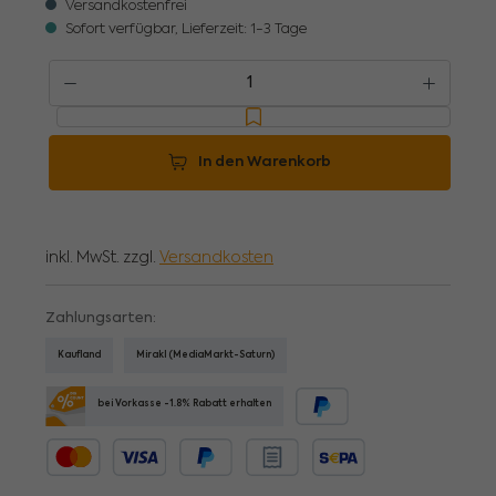
Versandkostenfrei
Sofort verfügbar, Lieferzeit: 1-3 Tage
Produkt Anzahl: Gib den gewünschten Wert ein oder benutze die Schaltflächen um
In den Warenkorb
inkl. MwSt. zzgl.
Versandkosten
Zahlungsarten:
Kaufland
Mirakl (MediaMarkt-Saturn)
bei Vorkasse -1.8% Rabatt erhalten
PayPal
Kredit- oder Debitkarte
Später bezahlen
Rechnungskauf
SEPA Lastschrift