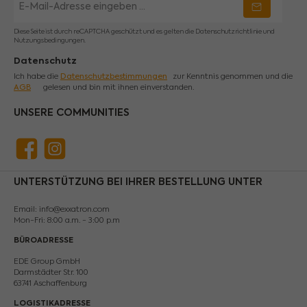
Mail-
Adresse
*
Diese Seite ist durch reCAPTCHA geschützt und es gelten die
Datenschutzrichtlinie
und
Nutzungsbedingungen
.
Datenschutz
Ich habe die
Datenschutzbestimmungen
zur Kenntnis genommen und die
AGB
gelesen und bin mit ihnen einverstanden.
UNSERE COMMUNITIES
Facebook
Instagram
UNTERSTÜTZUNG BEI IHRER BESTELLUNG UNTER
Email: info@exxatron.com
Mon-Fri: 8:00 a.m. - 3:00 p.m
BÜROADRESSE
EDE Group GmbH
Darmstädter Str. 100
63741 Aschaffenburg
LOGISTIKADRESSE