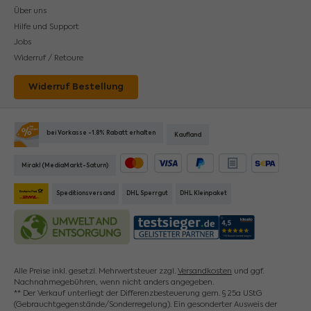
Über uns
Hilfe und Support
Jobs
Widerruf / Retoure
Widerruf Bestellung
bei Vorkasse -1.8% Rabatt erhalten
Kaufland
Mirakl (MediaMarkt-Saturn)
Kredit- oder Debitkarte
Später bezahlen
Rechnungskauf
SEPA Lastsch
 Standard Paketversand
Speditionsversand
DHL Sperrgut
DHL Kleinpaket
Alle Preise inkl. gesetzl. Mehrwertsteuer zzgl.
Versandkosten
und ggf.
Nachnahmegebühren, wenn nicht anders angegeben.
** Der Verkauf unterliegt der Differenzbesteuerung gem. § 25a UStG
(Gebrauchtgegenstände/Sonderregelung). Ein gesonderter Ausweis der