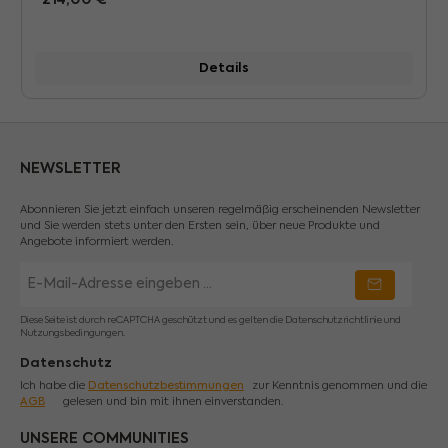
Regulärer Preis:
Details
NEWSLETTER
Abonnieren Sie jetzt einfach unseren regelmäßig erscheinenden Newsletter
und Sie werden stets unter den Ersten sein, über neue Produkte und
Angebote informiert werden.
E-
Mail-
Adresse
*
Diese Seite ist durch reCAPTCHA geschützt und es gelten die
Datenschutzrichtlinie
und
Nutzungsbedingungen
.
Datenschutz
Ich habe die
Datenschutzbestimmungen
zur Kenntnis genommen und die
AGB
gelesen und bin mit ihnen einverstanden.
UNSERE COMMUNITIES