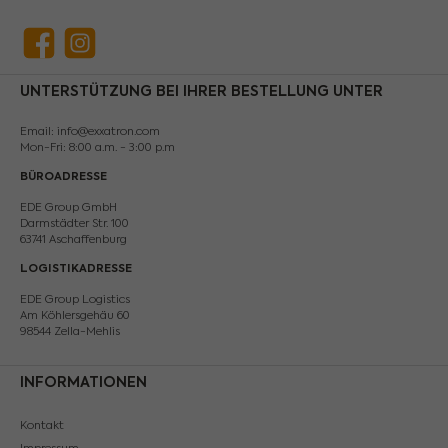
Facebook
Instagram
UNTERSTÜTZUNG BEI IHRER BESTELLUNG UNTER
Email: info@exxatron.com
Mon-Fri: 8:00 a.m. - 3:00 p.m
BÜROADRESSE
EDE Group GmbH
Darmstädter Str. 100
63741 Aschaffenburg
LOGISTIKADRESSE
EDE Group Logistics
Am Köhlersgehäu 60
98544 Zella-Mehlis
INFORMATIONEN
Kontakt