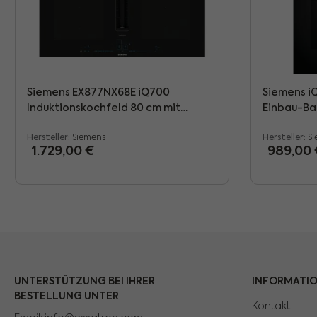
Siemens EX877NX68E iQ700
Siemens i
Induktionskochfeld 80 cm mit
Einbau-Ba
integriertem Dunstabzug, Schwarz
Mikrowell
Hersteller:
Siemens
Hersteller:
S
Regulärer Preis:
Regulärer
1.729,00 €
989,00 
UNTERSTÜTZUNG BEI IHRER
INFORMATI
BESTELLUNG UNTER
Kontakt