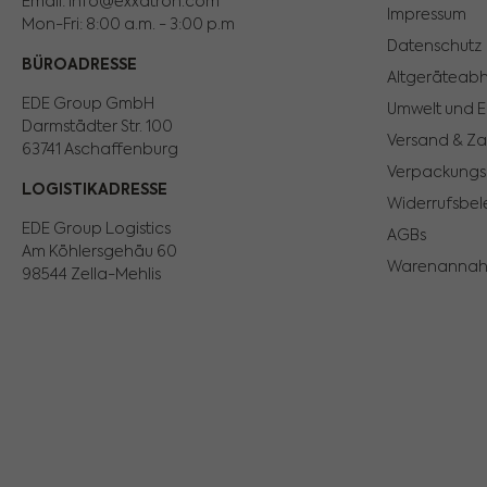
Email: info@exxatron.com
Impressum
Mon-Fri: 8:00 a.m. - 3:00 p.m
Datenschutz
BÜROADRESSE
Altgeräteab
EDE Group GmbH
Umwelt und 
Darmstädter Str. 100
Versand & Z
63741 Aschaffenburg
Verpackungs
LOGISTIKADRESSE
Widerrufsbel
EDE Group Logistics
AGBs
Am Köhlersgehäu 60
Warenanna
98544 Zella-Mehlis