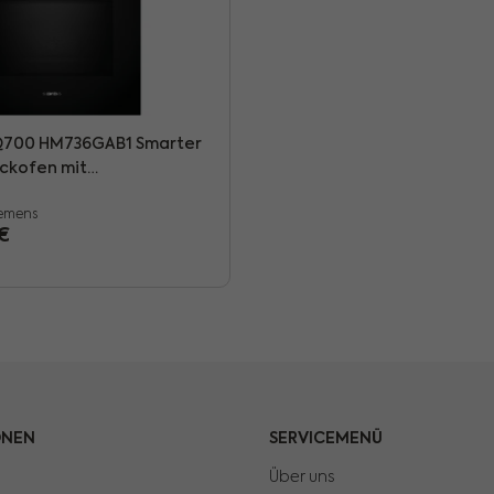
Q700 HM736GAB1 Smarter
ckofen mit
enfunktion 800W, Schwarz
iemens
 Preis:
€
ONEN
SERVICEMENÜ
Über uns