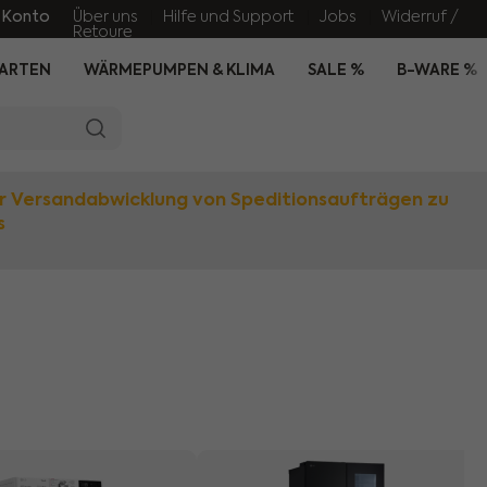
 Konto
Über uns
Hilfe und Support
Jobs
Widerruf /
Retoure
ARTEN
WÄRMEPUMPEN & KLIMA
SALE %
B-WARE %
r Versandabwicklung von Speditionsaufträgen zu
s