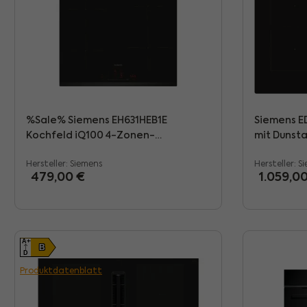
%Sale% Siemens EH631HEB1E
Siemens E
Kochfeld iQ100 4-Zonen-
mit Dunsta
Induktionskochfeld 60 cm, schwarz
Rahmenlos
Hersteller:
Siemens
Hersteller:
S
Regulärer Preis:
Verkaufs
479,00 €
1.059,0
A+++
B
D
Produktdatenblatt