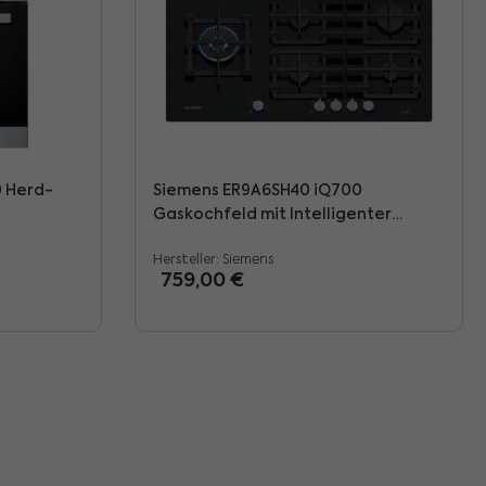
0 Herd-
Siemens ER9A6SH40 iQ700
Gaskochfeld mit Intelligenter
Dunstabzugsautomatik, Schwarz
Hersteller:
Siemens
Regulärer Preis:
759,00 €