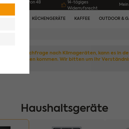
sand innerhalb von 48
14-tägiges
Mein
nden
Widerrufsrecht
LTSGERÄTE
KÜCHENGERÄTE
KAFFEE
OUTDOOR & G
 großen Nachfrage nach Klimageräten, kann es in de
Verzögerungen kommen. Wir bitten um Ihr Verständni
Haushaltsgeräte