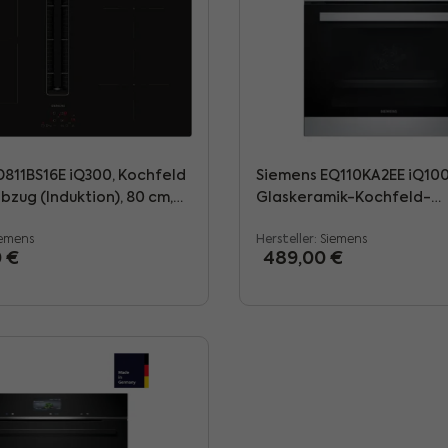
D811BS16E iQ300, Kochfeld
Siemens EQ110KA2EE iQ10
bzug (Induktion), 80 cm,
Glaskeramik-Kochfeld-
 aufliegend, Schwarz
Kombination (HE010FBR1 +
iemens
Hersteller:
Siemens
EA64RGNA1E), Edelstahl
preis:
Regulärer Preis:
0 €
489,00 €