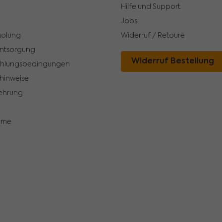
Hilfe und Support
Jobs
holung
Widerruf / Retoure
Entsorgung
Widerruf Bestellung
ahlungsbedingungen
hinweise
ehrung
hme