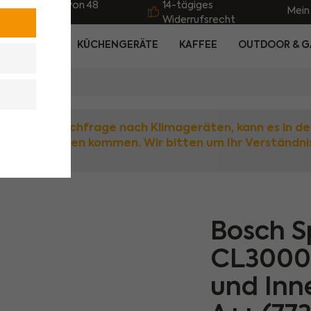
sand innerhalb von 48
14-tägiges
Mein
nden
Widerrufsrecht
LTSGERÄTE
KÜCHENGERÄTE
KAFFEE
OUTDOOR & G
 großen Nachfrage nach Klimageräten, kann es in de
Verzögerungen kommen. Wir bitten um Ihr Verständni
Bosch S
CL3000i
und Inne