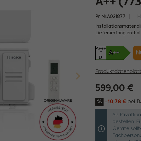
A++ (77
Pr. Nr.
A021877
H
Installationsmaterial
Lieferumfang enthal
A+++
A++
Nu
D
Produktdatenblat
599,00 €
%
-10,78 €
bei 
Als Privatk
bestellen. 
Geräte sollt
Fachpersona