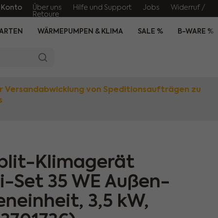
 Konto
Über uns
Hilfe und Support
Jobs
Widerruf /
Retoure
ARTEN
WÄRMEPUMPEN & KLIMA
SALE %
B-WARE %
r Versandabwicklung von Speditionsaufträgen zu
s
plit-Klimagerät
-Set 35 WE Außen-
neinheit, 3,5 kW,