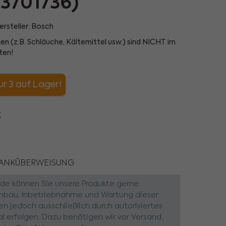
33701736)
ersteller:
Bosch
ien (z.B. Schläuche, Kältemittel usw.) sind NICHT im
ten!
r 3 auf Lager!
t
BANKÜBERWEISUNG
unde können Sie unsere Produkte gerne
Einbau, Inbetriebnahme und Wartung dieser
en jedoch ausschließlich durch autorisiertes
l erfolgen. Dazu benötigen wir vor Versand,