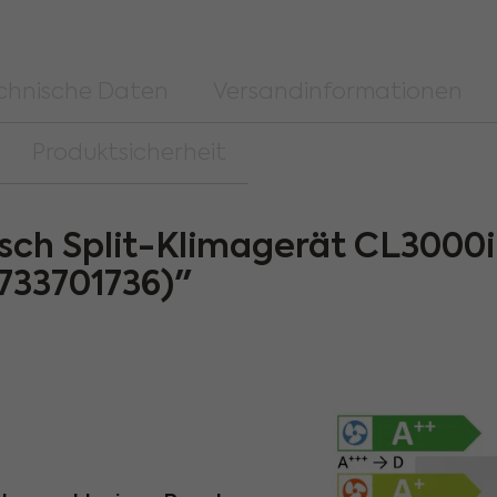
chnische Daten
Versandinformationen
Produktsicherheit
sch Split-Klimagerät CL3000
7733701736)"