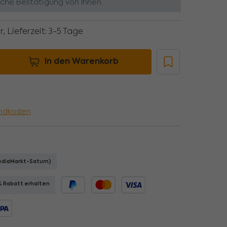
liche Bestätigung von Ihnen.
, Lieferzeit: 3-5 Tage
n gewünschten Wert ein oder benutze die Schaltflächen um die Anzahl zu e
In den Warenkorb
ndkosten
MediaMarkt-Saturn)
% Rabatt erhalten
PayPal
Kredit- oder Debitkarte
kauf
A Lastschrift