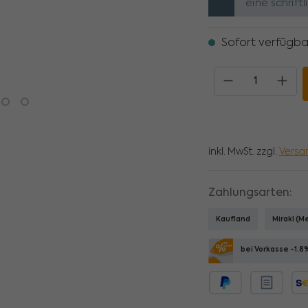
eine schrift
Sofort verfügbar
Produkt Anzahl: Gib de
inkl. MwSt. zzgl.
Versa
Zahlungsarten:
Kaufland
Mirakl (
bei Vorkasse -1.8
Später bezahlen
Rechnungs
SEP