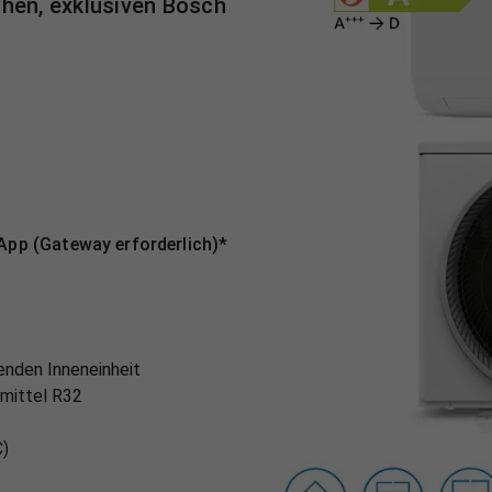
chen, exklusiven Bosch
pp (Gateway erforderlich)*
enden Inneneinheit
emittel R32
C)